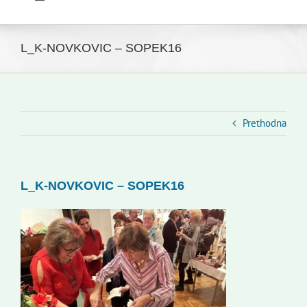
Toggle
Navigation
Početna
Novosti
L_K-NOVKOVIC – SOPEK16
Slovenski dom Zagreb
Vijeće
Kontakti
Prethodna
Novi odmev – naše glasilo
Izdavaštvo
L_K-NOVKOVIC – SOPEK16
Korisne informacije