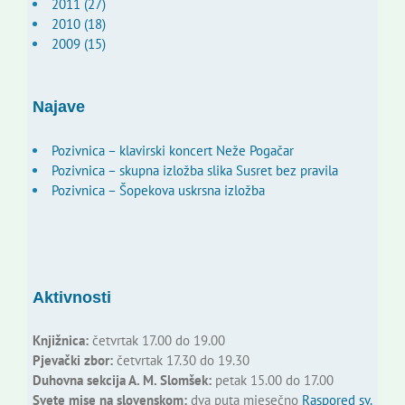
2011 (27)
2010 (18)
2009 (15)
Najave
Pozivnica – klavirski koncert Neže Pogačar
Pozivnica – skupna izložba slika Susret bez pravila
Pozivnica – Šopekova uskrsna izložba
Aktivnosti
Knjižnica:
četvrtak 17.00 do 19.00
Pjevački zbor:
četvrtak 17.30 do 19.30
Duhovna sekcija A. M. Slomšek:
petak 15.00 do 17.00
Svete mise na slovenskom:
dva puta mjesečno
Raspored sv.