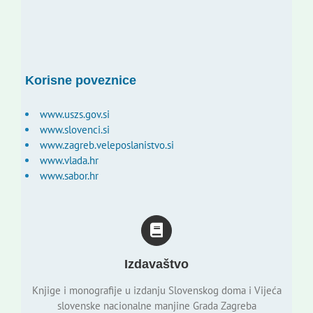
Korisne poveznice
www.uszs.gov.si
www.slovenci.si
www.zagreb.veleposlanistvo.si
www.vlada.hr
www.sabor.hr
Izdavaštvo
Knjige i monografije u izdanju Slovenskog doma i Vijeća
slovenske nacionalne manjine Grada Zagreba