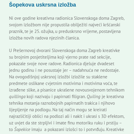
Šopekova uskrsna izložba
Korisne informacije
Ni ove godine kreativna radionica Slovenskoga doma Zagreb,
svojom izložbom nije propustila obilježiti najveći kršćanski
praznik, te je 25. ožujka, u preduskrsno vrijeme, postavljena
izložba novih radova njezinih članica.
U Prešernovoj dvorani Slovenskoga doma Zagreb kreativke
su brojnim posjetiteljima koji vjerno prate rad sekcije,
pokazale svoje nove radove. Radionica djeluje dvadeset
jednu godinu i ne posustaje jer – nadahnuća ne nedostaje.
Na ovogodišnjoj uskrsnoj izložbi izložile su staklene
predmete oslikane cvjetnim motivima i motivima voća, te
izrađene slike, a pisanice ukrašene novousvojenom tehnikom
quillinga
koji nazivaju i papirnati filigran.
Quiling
je kreativna
tehnika motanja raznobojnih papirnatih trakica i njihovo
lijepljenje na podlogu. Na taj način mogu se kreirati
najrazličitiji oblici na podlozi ali i nakit i ukrasi s 3D efektom,
uz uvjet da ste strpljivi i imate finu motoriku ruku i prstiju –
to
Šopekice
imaju a pokazani izlošci to i potvrđuju. Kreativke