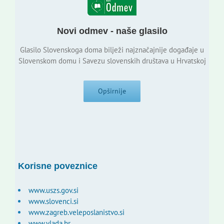
Novi odmev - naše glasilo
Glasilo Slovenskoga doma bilježi najznačajnije događaje u
Slovenskom domu i Savezu slovenskih društava u Hrvatskoj
Opširnije
Korisne poveznice
www.uszs.gov.si
www.slovenci.si
www.zagreb.veleposlanistvo.si
www.vlada.hr