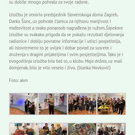
su dobile mnogo pohvala za svoje radove.
Izložbu je otvorio predsjednik Slovenskoga doma Zagreb,
Darko Šonc, uz pohvale članica za njihovu marljivost i
maštovitost a svaka ponaosob nagrađena je ružom.
Šopekove
izložbe su svakako prigoda da se pokažu rezultati djelovanja
radionice i dobiju povratne informacije i utisci posjetitelja,
ali istovremeno to je uvijek i dobar povod za susrete i
druženja s dragim prijateljima i svim posjetiteljima. Tako je i
ovogodišnja izložba bila baš to, u klubu
Moja dežela
, uz mali
domjenak, bilo je vrlo veselo i živo. (Stanka Novković)
Foto: akm