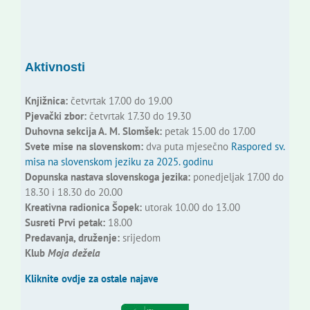
Aktivnosti
Knjižnica:
četvrtak 17.00 do 19.00
Pjevački zbor:
četvrtak 17.30 do 19.30
Duhovna sekcija A. M. Slomšek:
petak 15.00 do 17.00
Svete mise na slovenskom:
dva puta mjesečno
Raspored sv.
misa na slovenskom jeziku za 2025. godinu
Dopunska nastava slovenskoga jezika:
ponedjeljak 17.00 do
18.30 i 18.30 do 20.00
Kreativna radionica Šopek:
utorak 10.00 do 13.00
Susreti Prvi petak:
18.00
Predavanja, druženje:
srijedom
Klub
Moja dežela
Kliknite ovdje za ostale najave