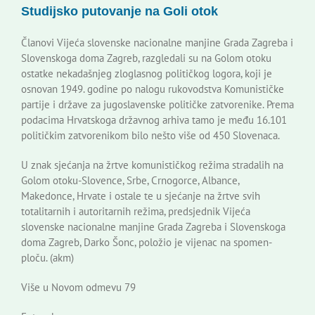
Studijsko putovanje na Goli otok
Korisne informacije
Članovi Vijeća slovenske nacionalne manjine Grada Zagreba i
Slovenskoga doma Zagreb, razgledali su na Golom otoku
ostatke nekadašnjeg zloglasnog političkog logora, koji je
osnovan 1949. godine po nalogu rukovodstva Komunističke
partije i države za jugoslavenske političke zatvorenike. Prema
podacima Hrvatskoga državnog arhiva tamo je među 16.101
političkim zatvorenikom bilo nešto više od 450 Slovenaca.
U znak sjećanja na žrtve komunističkog režima stradalih na
Golom otoku-Slovence, Srbe, Crnogorce, Albance,
Makedonce, Hrvate i ostale te u sjećanje na žrtve svih
totalitarnih i autoritarnih režima, predsjednik Vijeća
slovenske nacionalne manjine Grada Zagreba i Slovenskoga
doma Zagreb, Darko Šonc, položio je vijenac na spomen-
ploču. (akm)
Više u Novom odmevu 79