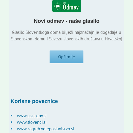
Novi odmev - naše glasilo
Glasilo Slovenskoga doma bilježi najznačajnije događaje u
Slovenskom domu i Savezu slovenskih društava u Hrvatskoj
Opširnije
Korisne poveznice
www.uszs.gov.si
www.slovenci.si
www.zagreb.veleposlanistvo.si