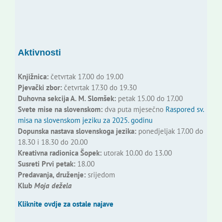
Aktivnosti
Knjižnica:
četvrtak 17.00 do 19.00
Pjevački zbor:
četvrtak 17.30 do 19.30
Duhovna sekcija A. M. Slomšek:
petak 15.00 do 17.00
Svete mise na slovenskom:
dva puta mjesečno
Raspored sv.
misa na slovenskom jeziku za 2025. godinu
Dopunska nastava slovenskoga jezika:
ponedjeljak 17.00 do
18.30 i 18.30 do 20.00
Kreativna radionica Šopek:
utorak 10.00 do 13.00
Susreti Prvi petak:
18.00
Predavanja, druženje:
srijedom
Klub
Moja dežela
Kliknite ovdje za ostale najave