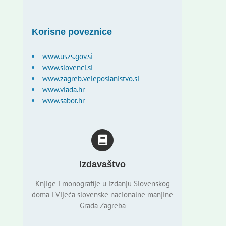
Korisne poveznice
www.uszs.gov.si
www.slovenci.si
www.zagreb.veleposlanistvo.si
www.vlada.hr
www.sabor.hr
Izdavaštvo
Knjige i monografije u izdanju Slovenskog
doma i Vijeća slovenske nacionalne manjine
Grada Zagreba