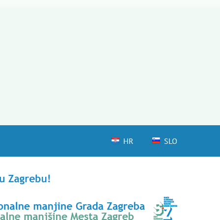
HR
SLO