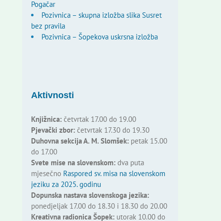
Pogačar
Pozivnica – skupna izložba slika Susret
bez pravila
Pozivnica – Šopekova uskrsna izložba
Aktivnosti
Knjižnica:
četvrtak 17.00 do 19.00
Pjevački zbor:
četvrtak 17.30 do 19.30
Duhovna sekcija A. M. Slomšek:
petak 15.00
do 17.00
Svete mise na slovenskom:
dva puta
mjesečno
Raspored sv. misa na slovenskom
jeziku za 2025. godinu
Dopunska nastava slovenskoga jezika:
ponedjeljak 17.00 do 18.30 i 18.30 do 20.00
Kreativna radionica Šopek:
utorak 10.00 do