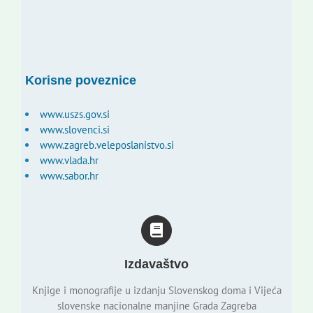
Korisne poveznice
www.uszs.gov.si
www.slovenci.si
www.zagreb.veleposlanistvo.si
www.vlada.hr
www.sabor.hr
Izdavaštvo
Knjige i monografije u izdanju Slovenskog doma i Vijeća
slovenske nacionalne manjine Grada Zagreba