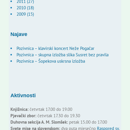
2011 (27)
2010 (18)
2009 (15)
Najave
Pozivnica – klavirski koncert Neže Pogačar
Pozivnica – skupna izložba slika Susret bez pravila
Pozivnica – Šopekova uskrsna izložba
Aktivnosti
Knjižnica:
četvrtak 17.00 do 19.00
Pjevački zbor:
četvrtak 17.30 do 19.30
Duhovna sekcija A. M. Slomšek:
petak 15.00 do 17.00
Svete mise na slovenskom:
dva puta mjesečno
Raspored sv.