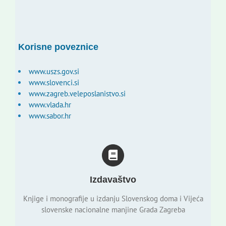
Korisne poveznice
www.uszs.gov.si
www.slovenci.si
www.zagreb.veleposlanistvo.si
www.vlada.hr
www.sabor.hr
Izdavaštvo
Knjige i monografije u izdanju Slovenskog doma i Vijeća
slovenske nacionalne manjine Grada Zagreba