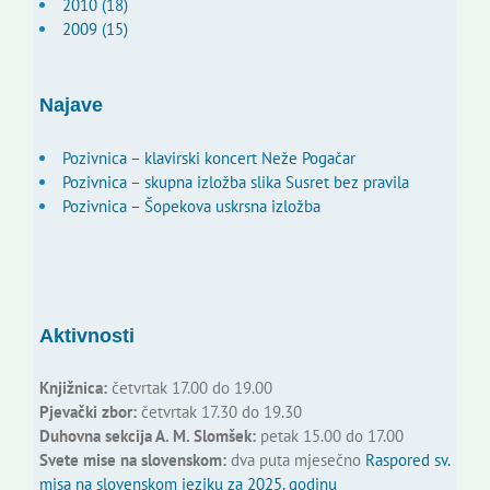
2010 (18)
2009 (15)
Najave
Pozivnica – klavirski koncert Neže Pogačar
Pozivnica – skupna izložba slika Susret bez pravila
Pozivnica – Šopekova uskrsna izložba
Aktivnosti
Knjižnica:
četvrtak 17.00 do 19.00
Pjevački zbor:
četvrtak 17.30 do 19.30
Duhovna sekcija A. M. Slomšek:
petak 15.00 do 17.00
Svete mise na slovenskom:
dva puta mjesečno
Raspored sv.
misa na slovenskom jeziku za 2025. godinu