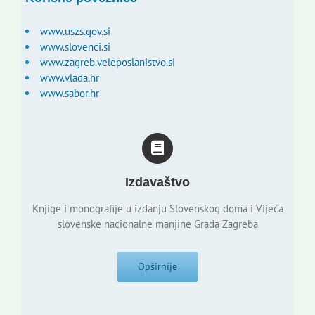
www.uszs.gov.si
www.slovenci.si
www.zagreb.veleposlanistvo.si
www.vlada.hr
www.sabor.hr
Izdavaštvo
Knjige i monografije u izdanju Slovenskog doma i Vijeća
slovenske nacionalne manjine Grada Zagreba
Opširnije