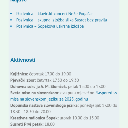
Pozivnica – klavirski koncert Neže Pogačar
Pozivnica – skupna izložba slika Susret bez pravila
Pozivnica – Šopekova uskrsna izložba
Aktivnosti
Knjižnica:
četvrtak 17.00 do 19.00
Pjevački zbor:
četvrtak 17.30 do 19.30
Duhovna sekcija A. M. Slomšek:
petak 15.00 do 17.00
Svete mise na slovenskom:
dva puta mjesečno
Raspored sv.
misa na slovenskom jeziku za 2025. godinu
Dopunska nastava slovenskoga jezika:
ponedjeljak 17.00 do
18.30 i 18.30 do 20.00
Kreativna radionica Šopek:
utorak 10.00 do 13.00
Susreti Prvi petak:
18.00