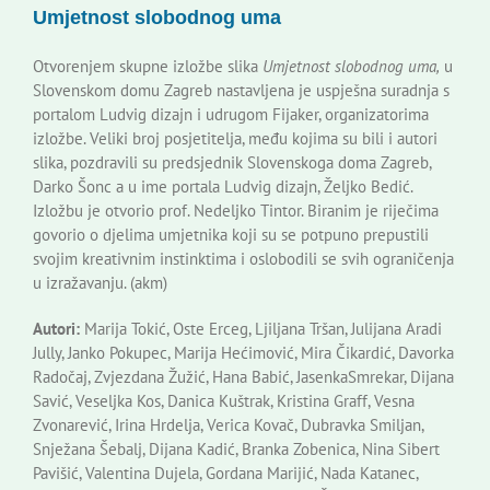
Umjetnost slobodnog uma
Korisne informacije
Otvorenjem skupne izložbe slika
Umjetnost slobodnog uma,
u
Slovenskom domu Zagreb nastavljena je uspješna suradnja s
portalom Ludvig dizajn i udrugom Fijaker, organizatorima
izložbe. Veliki broj posjetitelja, među kojima su bili i autori
slika, pozdravili su predsjednik Slovenskoga doma Zagreb,
Darko Šonc a u ime portala Ludvig dizajn, Željko Bedić.
Izložbu je otvorio prof. Nedeljko Tintor. Biranim je riječima
govorio o djelima umjetnika koji su se potpuno prepustili
svojim kreativnim instinktima i oslobodili se svih ograničenja
u izražavanju. (akm)
Autori:
Marija Tokić, Oste Erceg, Ljiljana Tršan, Julijana Aradi
Jully, Janko Pokupec, Marija Hećimović, Mira Čikardić, Davorka
Radočaj, Zvjezdana Žužić, Hana Babić, JasenkaSmrekar, Dijana
Savić, Veseljka Kos, Danica Kuštrak, Kristina Graff, Vesna
Zvonarević, Irina Hrdelja, Verica Kovač, Dubravka Smiljan,
Snježana Šebalj, Dijana Kadić, Branka Zobenica, Nina Sibert
Pavišić, Valentina Dujela, Gordana Marijić, Nada Katanec,