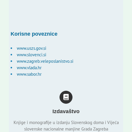
Korisne poveznice
www.uszs.gov.si
www.slovenci.si
www.zagreb.veleposlanistvo.si
www.vlada.hr
www.sabor.hr
Izdavaštvo
Knjige i monografije u izdanju Slovenskog doma i Vijeća
slovenske nacionalne manjine Grada Zagreba