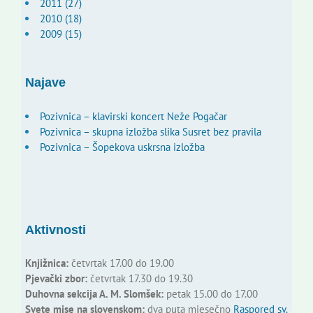
2011 (27)
2010 (18)
2009 (15)
Najave
Pozivnica – klavirski koncert Neže Pogačar
Pozivnica – skupna izložba slika Susret bez pravila
Pozivnica – Šopekova uskrsna izložba
Aktivnosti
Knjižnica:
četvrtak 17.00 do 19.00
Pjevački zbor:
četvrtak 17.30 do 19.30
Duhovna sekcija A. M. Slomšek:
petak 15.00 do 17.00
Svete mise na slovenskom:
dva puta mjesečno
Raspored sv.