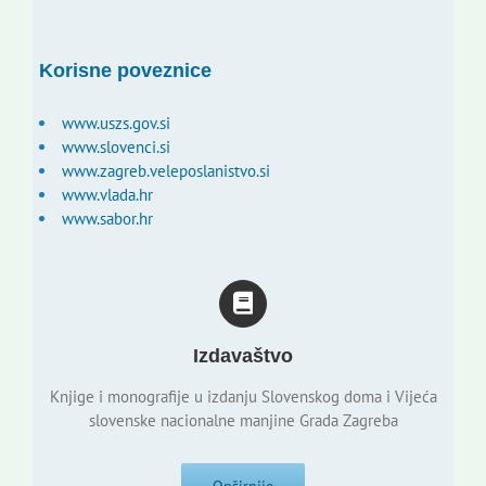
Korisne poveznice
www.uszs.gov.si
www.slovenci.si
www.zagreb.veleposlanistvo.si
www.vlada.hr
www.sabor.hr
Izdavaštvo
Knjige i monografije u izdanju Slovenskog doma i Vijeća
slovenske nacionalne manjine Grada Zagreba