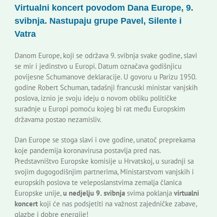
Virtualni koncert povodom Dana Europe, 9.
Korisne informacije
svibnja. Nastupaju grupe Pavel, Silente i
Vatra
Danom Europe, koji se održava 9. svibnja svake godine, slavi
se mir i jedinstvo u Europi. Datum označava godišnjicu
povijesne Schumanove deklaracije. U govoru u Parizu 1950.
godine Robert Schuman, tadašnji francuski ministar vanjskih
poslova, iznio je svoju ideju o novom obliku političke
suradnje u Europi pomoću kojeg bi rat među Europskim
državama postao nezamisliv.
Dan Europe se stoga slavi i ove godine, unatoč preprekama
koje pandemija koronavirusa postavlja pred nas.
Predstavništvo Europske komisije u Hrvatskoj, u suradnji sa
svojim dugogodišnjim partnerima, Ministarstvom vanjskih i
europskih poslova te veleposlanstvima zemalja članica
Europske unije,
u nedjelju 9. svibnja
svima poklanja
virtualni
koncert
koji će nas podsjetiti na važnost zajedničke zabave,
glazbe i dobre energije!