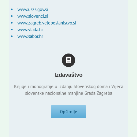
www.uszs.gov.si
www.slovenci.si
www.zagreb.veleposlanistvo.si
www.vlada.hr
www.sabor.hr
Izdavaštvo
Knjige i monografije u izdanju Slovenskog doma i Vijeća
slovenske nacionalne manjine Grada Zagreba
Opširnije