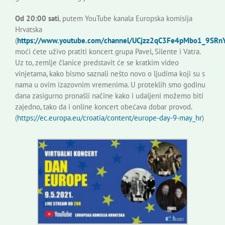
Od 20:00 sati
, putem YouTube kanala Europska komisija
Hrvatska
(
https://www.youtube.com/channel/UCjzz2qC3Fe4pMbo1_9SRn
moći ćete uživo pratiti koncert grupa Pavel, Silente i Vatra.
Uz to, zemlje članice predstavit će se kratkim video
vinjetama, kako bismo saznali nešto novo o ljudima koji su s
nama u ovim izazovnim vremenima. U proteklih smo godinu
dana zasigurno pronašli načine kako i udaljeni možemo biti
zajedno, tako da i online koncert obećava dobar provod.
(
https://ec.europa.eu/croatia/content/europe-day-9-may_hr
)