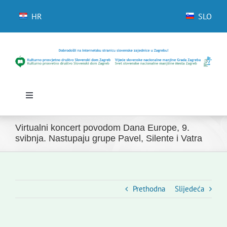
Skip
to
HR
SLO
content
Toggle
Navigation
Početna
Virtualni koncert povodom Dana Europe, 9.
Novosti
svibnja. Nastupaju grupe Pavel, Silente i Vatra
Slovenski dom Zagreb
Vijeće
Kontakti
Prethodna
Slijedeća
Novi odmev – naše glasilo
Izdavaštvo