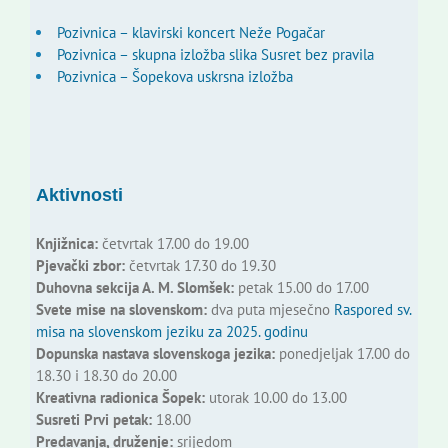
Pozivnica – klavirski koncert Neže Pogačar
Pozivnica – skupna izložba slika Susret bez pravila
Pozivnica – Šopekova uskrsna izložba
Aktivnosti
Knjižnica:
četvrtak 17.00 do 19.00
Pjevački zbor:
četvrtak 17.30 do 19.30
Duhovna sekcija A. M. Slomšek:
petak 15.00 do 17.00
Svete mise na slovenskom:
dva puta mjesečno
Raspored sv.
misa na slovenskom jeziku za 2025. godinu
Dopunska nastava slovenskoga jezika:
ponedjeljak 17.00 do
18.30 i 18.30 do 20.00
Kreativna radionica Šopek:
utorak 10.00 do 13.00
Susreti Prvi petak:
18.00
Predavanja, druženje:
srijedom