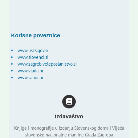
Korisne poveznice
www.uszs.gov.si
www.slovenci.si
www.zagreb.veleposlanistvo.si
www.vlada.hr
www.sabor.hr
Izdavaštvo
Knjige i monografije u izdanju Slovenskog doma i Vijeća
slovenske nacionalne manjine Grada Zagreba