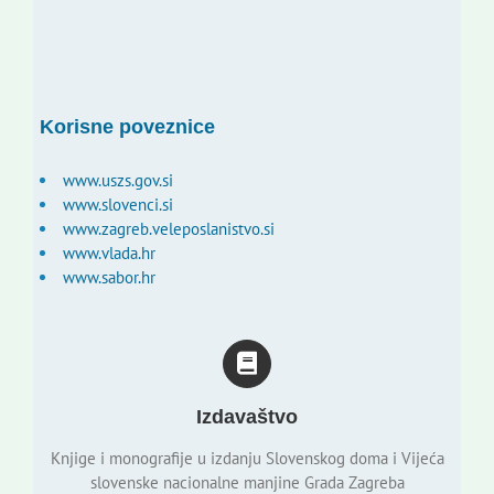
Korisne poveznice
www.uszs.gov.si
www.slovenci.si
www.zagreb.veleposlanistvo.si
www.vlada.hr
www.sabor.hr
Izdavaštvo
Knjige i monografije u izdanju Slovenskog doma i Vijeća
slovenske nacionalne manjine Grada Zagreba