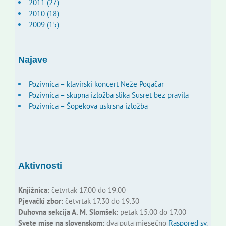
2011 (27)
2010 (18)
2009 (15)
Najave
Pozivnica – klavirski koncert Neže Pogačar
Pozivnica – skupna izložba slika Susret bez pravila
Pozivnica – Šopekova uskrsna izložba
Aktivnosti
Knjižnica:
četvrtak 17.00 do 19.00
Pjevački zbor:
četvrtak 17.30 do 19.30
Duhovna sekcija A. M. Slomšek:
petak 15.00 do 17.00
Svete mise na slovenskom:
dva puta mjesečno
Raspored sv.