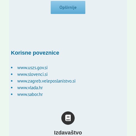
Opširnije
Korisne poveznice
www.uszs.gov.si
www.slovenci.si
www.zagreb.veleposlanistvo.si
www.vlada.hr
www.sabor.hr
Izdavaštvo