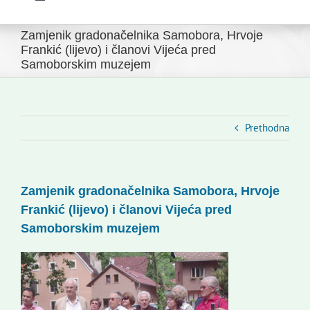
Toggle
Navigation
Početna
Zamjenik gradonačelnika Samobora, Hrvoje
Novosti
Frankić (lijevo) i članovi Vijeća pred
Samoborskim muzejem
Slovenski dom Zagreb
Vijeće
Kontakti
Prethodna
Novi odmev – naše glasilo
Izdavaštvo
Zamjenik gradonačelnika Samobora, Hrvoje
Korisne informacije
Frankić (lijevo) i članovi Vijeća pred
Samoborskim muzejem