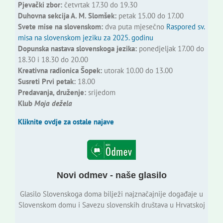
Pjevački zbor:
četvrtak 17.30 do 19.30
Duhovna sekcija A. M. Slomšek:
petak 15.00 do 17.00
Svete mise na slovenskom:
dva puta mjesečno
Raspored sv.
misa na slovenskom jeziku za 2025. godinu
Dopunska nastava slovenskoga jezika:
ponedjeljak 17.00 do
18.30 i 18.30 do 20.00
Kreativna radionica Šopek:
utorak 10.00 do 13.00
Susreti Prvi petak:
18.00
Predavanja, druženje:
srijedom
Klub
Moja dežela
Kliknite ovdje za ostale najave
Novi odmev - naše glasilo
Glasilo Slovenskoga doma bilježi najznačajnije događaje u
Slovenskom domu i Savezu slovenskih društava u Hrvatskoj