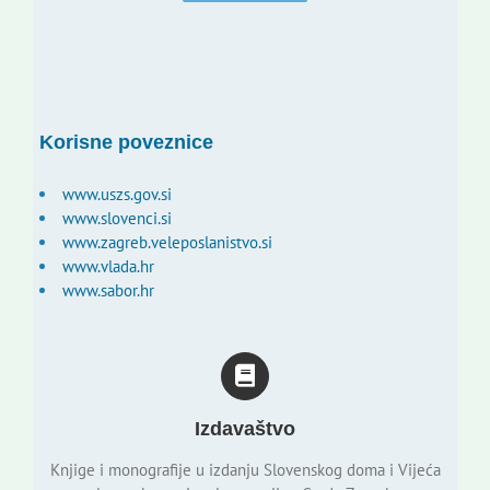
Korisne poveznice
www.uszs.gov.si
www.slovenci.si
www.zagreb.veleposlanistvo.si
www.vlada.hr
www.sabor.hr
Izdavaštvo
Knjige i monografije u izdanju Slovenskog doma i Vijeća