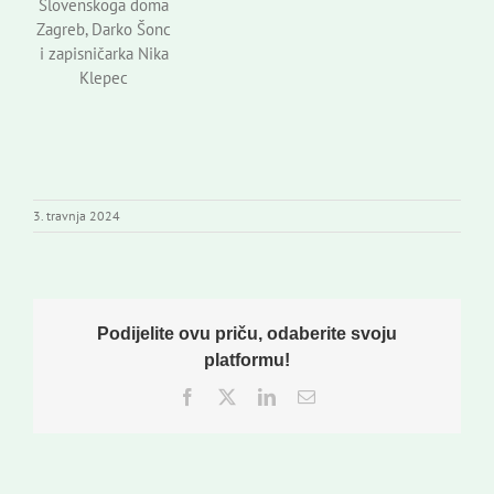
Slovenskoga doma
Zagreb, Darko Šonc
i zapisničarka Nika
Klepec
3. travnja 2024
Podijelite ovu priču, odaberite svoju
platformu!
Facebook
Twitter
LinkedIn
Email: