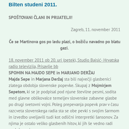
Bilten studeni 2011.
Korisne informacije
SPOŠTOVANI ČLANI IN PRIJATELJI!
Zagreb, 11. november 2011
Če se Martinova gos po ledu plazi, o božiču navadno po blatu
gazi.
18. november 2011 ob 20. uri (petek), Studio Bajsić- Hrvatska
radio televizija, Prisavlje bb
SPOMIN NA MAJDO SEPE in MARJANO DERŽAJ
Majda Sepe
in
Marjana Deržaj
sta bili največji glasbenici
zlatega obdobja slovenske popevke. Skupaj z
Mojmirjem
Sepetom
, ki se je podpisal pod njune številne pesmi, sodita
med glavne oblikovalce temeljev slovenske zabavne glasbe
po drugi svetovni vojni. Poleg prepevanja popevk prav v času
razcveta slovenskega radia sta se obe pevki s svojim šarmom
in izvedbo uveljavili tudi kot odlični interpretki šansonov. Za
njima je ostalo veliko glasbenih hitov, ki jih še vedno radi