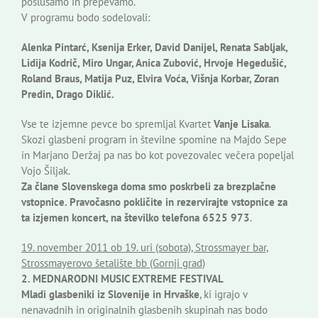
poslušamo in prepevamo.
V programu bodo sodelovali:
Alenka Pintarć, Ksenija Erker, David Danijel, Renata Sabljak,
Lidija Kodrič, Miro Ungar, Anica Zubović, Hrvoje Hegedušić,
Roland Braus, Matija Puz, Elvira Voća, Višnja Korbar, Zoran
Predin, Drago Diklić.
Vse te izjemne pevce bo spremljal Kvartet
Vanje Lisaka
.
Skozi glasbeni program in številne spomine na Majdo Sepe
in Marjano Deržaj pa nas bo kot povezovalec večera popeljal
Vojo Šiljak.
Za člane Slovenskega doma smo poskrbeli za brezplačne
vstopnice. Pravočasno pokličite in rezervirajte vstopnice za
ta izjemen koncert, na številko telefona 6525 973
.
19. november 2011 ob 19. uri (sobota), Strossmayer bar,
Strossmayerovo šetalište bb (Gornji grad)
2. MEDNARODNI MUSIC EXTREME FESTIVAL
Mladi glasbeniki iz Slovenije in Hrvaške
, ki igrajo v
nenavadnih in originalnih glasbenih skupinah nas bodo