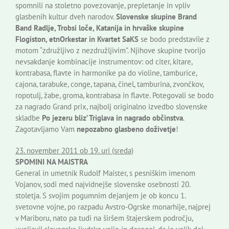
spomnili na stoletno povezovanje, prepletanje in vpliv
glasbenih kultur dveh narodov.
Slovenske skupine Brand
Band Radlje, Trobsi loče, Katanija in hrvaške skupine
Flogiston, etnOrkestar in Kvartet SaKS
se bodo predstavile z
motom “združljivo z nezdružljivim”. Njihove skupine tvorijo
nevsakdanje kombinacije instrumentov: od citer, kitare,
kontrabasa, flavte in harmonike pa do violine, tamburice,
cajona, tarabuke, conge, tapana, činel, tamburina, zvončkov,
ropotulj, žabe, groma, kontrabasa in flavte. Potegovali se bodo
za nagrado Grand prix, najbolj originalno izvedbo slovenske
skladbe
Po jezeru bliz’ Triglava in nagrado občinstva
.
Zagotavljamo Vam
nepozabno glasbeno doživetje
!
23. november 2011 ob 19. uri (sreda)
SPOMINI NA MAISTRA
General in umetnik Rudolf Maister, s pesniškim imenom
Vojanov, sodi med najvidnejše slovenske osebnosti 20.
stoletja. S svojim pogumnim dejanjem je ob koncu 1.
svetovne vojne, po razpadu Avstro-Ogrske monarhije, najprej
v Mariboru, nato pa tudi na širšem štajerskem področju,