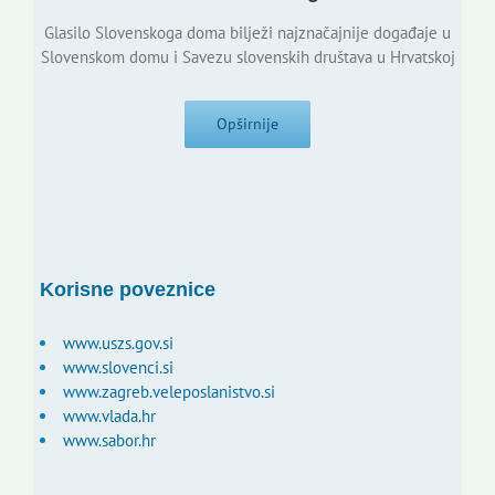
Glasilo Slovenskoga doma bilježi najznačajnije događaje u
Slovenskom domu i Savezu slovenskih društava u Hrvatskoj
Opširnije
Korisne poveznice
www.uszs.gov.si
www.slovenci.si
www.zagreb.veleposlanistvo.si
www.vlada.hr
www.sabor.hr