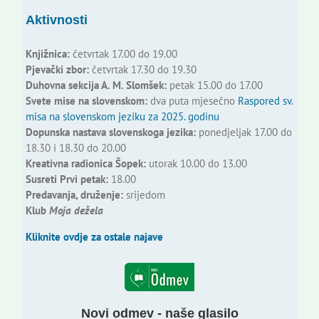
Aktivnosti
Knjižnica:
četvrtak 17.00 do 19.00
Pjevački zbor:
četvrtak 17.30 do 19.30
Duhovna sekcija A. M. Slomšek:
petak 15.00 do 17.00
Svete mise na slovenskom:
dva puta mjesečno
Raspored sv.
misa na slovenskom jeziku za 2025. godinu
Dopunska nastava slovenskoga jezika:
ponedjeljak 17.00 do
18.30 i 18.30 do 20.00
Kreativna radionica Šopek:
utorak 10.00 do 13.00
Susreti Prvi petak:
18.00
Predavanja, druženje:
srijedom
Klub
Moja dežela
Kliknite ovdje za ostale najave
Novi odmev - naše glasilo