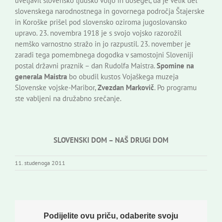
uveljavil slovensko ljudsko voljo in dosegel, da je velik del
slovenskega narodnostnega in govornega področja Štajerske
in Koroške prišel pod slovensko oziroma jugoslovansko
upravo. 23. novembra 1918 je s svojo vojsko razorožil
nemško varnostno stražo in jo razpustil. 23. november je
zaradi tega pomembnega dogodka v samostojni Sloveniji
postal državni praznik – dan Rudolfa Maistra.
Spomine na
generala Maistra
bo obudil kustos Vojaškega muzeja
Slovenske vojske-Maribor,
Zvezdan Markovič
. Po programu
ste vabljeni na družabno srečanje.
SLOVENSKI DOM – NAŠ DRUGI DOM
11. studenoga 2011
Podijelite ovu priču, odaberite svoju