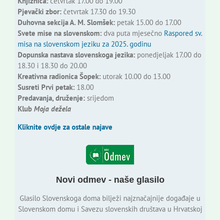
Knjižnica:
četvrtak 17.00 do 19.00
Pjevački zbor:
četvrtak 17.30 do 19.30
Duhovna sekcija A. M. Slomšek:
petak 15.00 do 17.00
Svete mise na slovenskom:
dva puta mjesečno
Raspored sv.
misa na slovenskom jeziku za 2025. godinu
Dopunska nastava slovenskoga jezika:
ponedjeljak 17.00 do
18.30 i 18.30 do 20.00
Kreativna radionica Šopek:
utorak 10.00 do 13.00
Susreti Prvi petak:
18.00
Predavanja, druženje:
srijedom
Klub
Moja dežela
Kliknite ovdje za ostale najave
Novi odmev - naše glasilo
Glasilo Slovenskoga doma bilježi najznačajnije događaje u
Slovenskom domu i Savezu slovenskih društava u Hrvatskoj