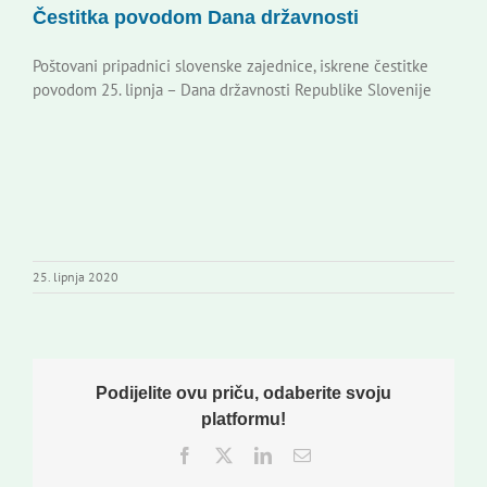
Čestitka povodom Dana državnosti
Korisne informacije
Poštovani pripadnici slovenske zajednice, iskrene čestitke
povodom 25. lipnja – Dana državnosti Republike Slovenije
25. lipnja 2020
Podijelite ovu priču, odaberite svoju
platformu!
Facebook
Twitter
LinkedIn
Email: