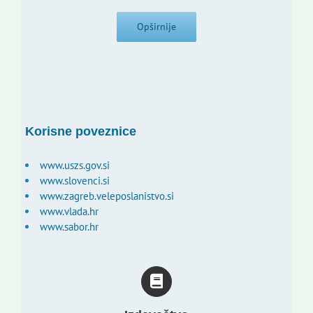
Opširnije
Korisne poveznice
www.uszs.gov.si
www.slovenci.si
www.zagreb.veleposlanistvo.si
www.vlada.hr
www.sabor.hr