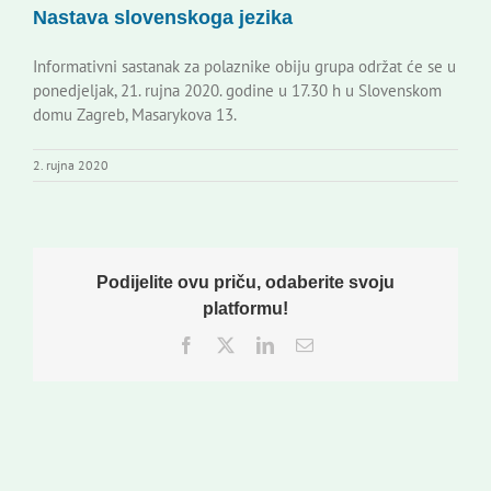
Nastava slovenskoga jezika
Korisne informacije
Informativni sastanak za polaznike obiju grupa održat će se u
ponedjeljak, 21. rujna 2020. godine u 17.30 h u Slovenskom
domu Zagreb, Masarykova 13.
2. rujna 2020
Podijelite ovu priču, odaberite svoju
platformu!
Facebook
Twitter
LinkedIn
Email: