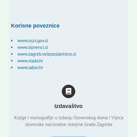
Korisne poveznice
www.uszs.gov.si
www.slovenci.si
www.zagreb.veleposlanistvo.si
www.vlada.hr
www.sabor.hr
Izdavaštvo
Knjige i monografije u izdanju Slovenskog doma i Vijeća
slovenske nacionalne manjine Grada Zagreba