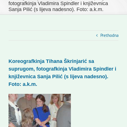
Novosti
fotografkinja Vladimira Spindler i književnica
Sanja Pilić (s lijeva nadesno). Foto: a.k.m.
Slovenski dom Zagreb
Vijeće
Kontakti
Prethodna
Novi odmev – naše glasilo
Izdavaštvo
Koreografkinja Tihana Škrinjarić sa
Korisne informacije
suprugom, fotografkinja Vladimira Spindler i
književnica Sanja Pilić (s lijeva nadesno).
Foto: a.k.m.