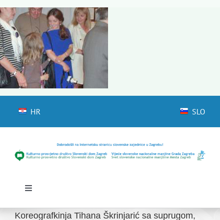
Skip
to
content
HR
SLO
Toggle
Navigation
Početna
Koreografkinja Tihana Škrinjarić sa suprugom,