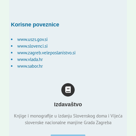
Korisne poveznice
www.uszs.gov.si
www.slovenci.si
www.zagreb.veleposlanistvo.si
www.vlada.hr
www.sabor.hr
Izdavaštvo
Knjige i monografije u izdanju Slovenskog doma i Vijeća
slovenske nacionalne manjine Grada Zagreba