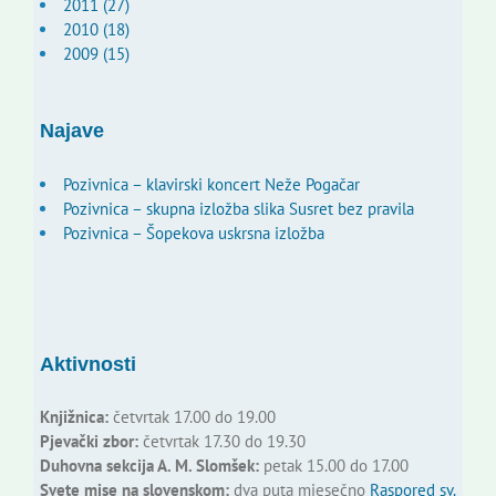
2011 (27)
2010 (18)
2009 (15)
Najave
Pozivnica – klavirski koncert Neže Pogačar
Pozivnica – skupna izložba slika Susret bez pravila
Pozivnica – Šopekova uskrsna izložba
Aktivnosti
Knjižnica:
četvrtak 17.00 do 19.00
Pjevački zbor:
četvrtak 17.30 do 19.30
Duhovna sekcija A. M. Slomšek:
petak 15.00 do 17.00
Svete mise na slovenskom:
dva puta mjesečno
Raspored sv.