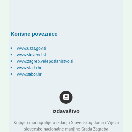
Korisne poveznice
www.uszs.gov.si
www.slovenci.si
www.zagreb.veleposlanistvo.si
www.vlada.hr
www.sabor.hr
Izdavaštvo
Knjige i monografije u izdanju Slovenskog doma i Vijeća
slovenske nacionalne manjine Grada Zagreba