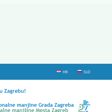
HR
SLO