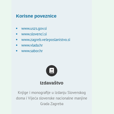
Korisne poveznice
www.uszs.gov.si
www.slovenci.si
www.zagreb.veleposlanistvo.si
www.vlada.hr
www.sabor.hr
Izdavaštvo
Knjige i monografije u izdanju Slovenskog
doma i Vijeća slovenske nacionalne manjine
Grada Zagreba