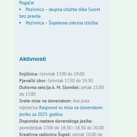
Pogačar
Pozivnica – skupna izložba slika Susret
bez pravila
Pozivnica – Šopekova uskrsna izložba
Aktivnosti
Knjižnica:
četvrtak 17.00 do 19.00
Pjevački zbor:
četvrtak 17.30 do 19.30
Duhovna sekcija A. M. Slomšek:
petak 15.00
do 17.00
Svete mise na slovenskom:
dva puta
mjesečno
Raspored sv. misa na slovenskom
jeziku za 2025. godinu
Dopunska nastava slovenskoga jezika:
ponedjeljak 17.00 do 18.30 i 18.30 do 20.00
Kreativna radionica Šopek:
utorak 10.00 do