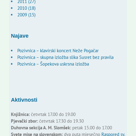
2011 (27)
2010 (18)
2009 (15)
Najave
Pozivnica – klavirski koncert Neže Pogačar
Pozivnica – skupna izložba slika Susret bez pravila
Pozivnica – Šopekova uskrsna izložba
Aktivnosti
Knjižnica:
četvrtak 17.00 do 19.00
Pjevački zbor:
četvrtak 17.30 do 19.30
Duhovna sekcija A. M. Slomšek:
petak 15.00 do 17.00
Svete mise na slovenskom:
dva puta mjesečno
Raspored sv.