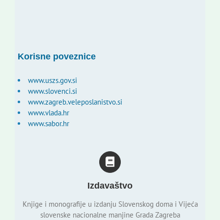
Korisne poveznice
www.uszs.gov.si
www.slovenci.si
www.zagreb.veleposlanistvo.si
www.vlada.hr
www.sabor.hr
Izdavaštvo
Knjige i monografije u izdanju Slovenskog doma i Vijeća
slovenske nacionalne manjine Grada Zagreba