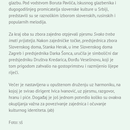
glazbu. Pod vodstvom Boruta Pavliča, iskusnog glazbenika i
dugogodišnjeg promicatelja slovenske kulture u Srbiji,
predstavili su se raznolikim izborom slovenskih, rusinskih i
popularnih melodija.
Za kraj oba su zbora zajedno otpjevali pjesmu
Svako treba
imati prijatelja
. Nakon zajedničke točke, predsjednica zbora
Slovenskog doma, Stanka Herak, u ime Slovenskog doma
Zagreb i predsjednika Darka Šonca, uručila je simbolični dar
predsjedniku Društva Kredarica, Đorđu Veselinovu, koji je
tom prigodom zahvalio na gostoprimstvu i razmijenio lijepe
riječi.
Večer je nastavljena u opuštenom druženju uz harmoniku, na
kojoj je svirao dirigent Ivica Ivanović, uz pjesmu, razgovor,
hranu i piće. Događaj je još jednom potvrdio koliko su ovakva
okupljanja važna za povezivanje zajednica i očuvanje
kulturnog identiteta. (ab)
Foto: sš