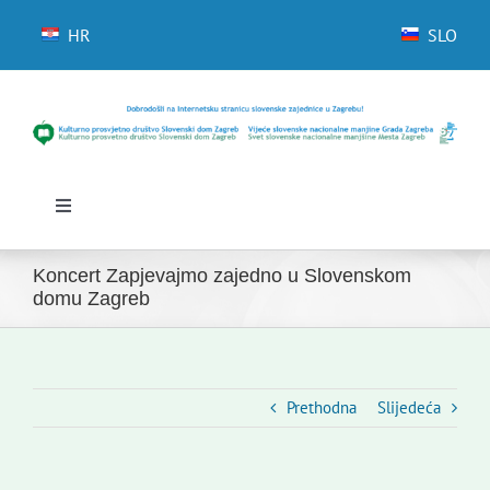
Skip
to
HR
SLO
content
Toggle
Navigation
Početna
Koncert Zapjevajmo zajedno u Slovenskom
Novosti
domu Zagreb
Slovenski dom Zagreb
Vijeće
Kontakti
Prethodna
Slijedeća
Novi odmev – naše glasilo
Izdavaštvo