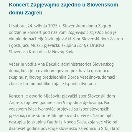
Koncert Zapjevajmo zajedno u Slovenskom
Korisne informacije
domu Zagreb
U subotu, 24. svibnja 2025. u Slovenskom domu Zagreb
održan je koncert pod nazivom
Zapjevajmo zajedno
, koji je
okupio domaći Mješoviti pjevački zbor Slovenski dom Zagreb
i gostujuću Mušku pjevačku skupinu
Fantje
, Društva
Slovenaca Kredarica iz Novog Sada.
Večer je vodila Ana Bakulić, administratorica Slovenskog
doma, koja je u uvodnom govoru pozdravila gostujuću
skupinu, njihovog predsjednika Đorđa Veselinova, domaći
zbor te brojnu publiku koja je ispunila dvoranu.
Koncert je otvorio Mješoviti pjevački zbor Slovenski dom
Zagreb, koji ove godine slavi 95 godina djelovanja. Pod
vodstvom Ivice Ivanovića otpjevali su izbor slovenskih
pjesama, čime su priredili lijep uvod u večer. Nakon njih
nastupila je skupina
Fantje
iz Novog Sada, koja već više od
dvadeset godina povezuje slovensku zajednicu u Srbiji kroz