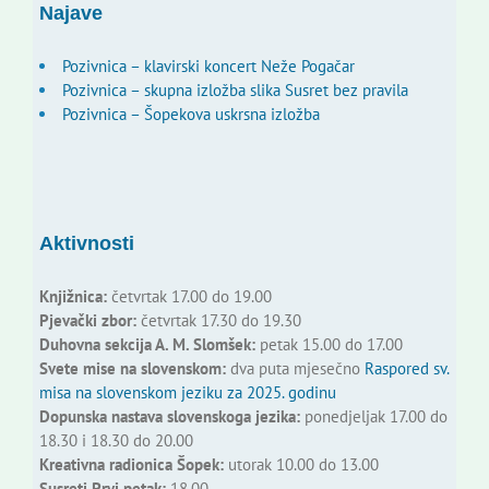
Najave
Pozivnica – klavirski koncert Neže Pogačar
Pozivnica – skupna izložba slika Susret bez pravila
Pozivnica – Šopekova uskrsna izložba
Aktivnosti
Knjižnica:
četvrtak 17.00 do 19.00
Pjevački zbor:
četvrtak 17.30 do 19.30
Duhovna sekcija A. M. Slomšek:
petak 15.00 do 17.00
Svete mise na slovenskom:
dva puta mjesečno
Raspored sv.
misa na slovenskom jeziku za 2025. godinu
Dopunska nastava slovenskoga jezika:
ponedjeljak 17.00 do
18.30 i 18.30 do 20.00
Kreativna radionica Šopek:
utorak 10.00 do 13.00
Susreti Prvi petak:
18.00