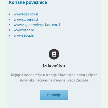
Korisne poveznice
www.uszs.gov.si
www.slovenci.si
www.zagreb.veleposlanistvo.si
www.vlada.hr
www.sabor.hr
Izdavaštvo
Knjige i monografije u izdanju Slovenskog doma i Vijeća
slovenske nacionalne manjine Grada Zagreba
Opširnije