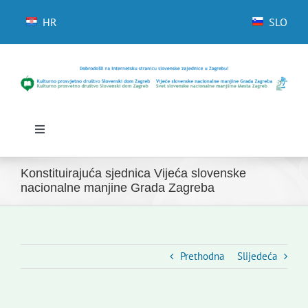
Skip
to
HR
SLO
content
Toggle
Navigation
Početna
Konstituirajuća sjednica Vijeća slovenske
Novosti
nacionalne manjine Grada Zagreba
Slovenski dom Zagreb
Vijeće
Kontakti
Prethodna
Slijedeća
Novi odmev – naše glasilo
Izdavaštvo