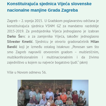
Konstituirajuća sjednica Vijeća slovenske
Korisne informacije
nacionalne manjine Grada Zagreba
Zagreb – 2. srpnja 2015. U Gradskom poglavarstvu održana je
konstituirajuća sjednica VSNM GZ za mandatno razdoblje
2015-2019. Za predsjednika Vijeća jednoglasno je izabran
Darko Šo
nc a za zamjenika Vijeća, također jednoglasno
Silvester Kmetić
. Sjednicu je otvorio gradonačelnik
Milan
Bandić
koji je između ostalog istaknuo: „Ponosan sam što
smo Zagreb napravili otvorenim gradom – multietičnim,
multikonfesionalnim i multinacionalnim i da živimo
zajedništvo u kojem su najveće bogatstvo ljudi.“ (akm)
Više u Novom odmevu 56.