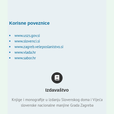
Korisne poveznice
www.uszs.gov.si
www.slovenci.si
www.zagreb.veleposlanistvo.si
www.vlada.hr
www.sabor.hr
Izdavaštvo
Knjige i monografije u izdanju Slovenskog doma i Vijeća
slovenske nacionalne manjine Grada Zagreba