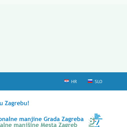
HR
SLO