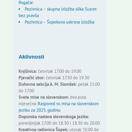
Pogačar
Pozivnica – skupna izložba slika Susret
bez pravila
Pozivnica – Šopekova uskrsna izložba
Aktivnosti
Knjižnica:
četvrtak 17.00 do 19.00
Pjevački zbor:
četvrtak 17.30 do 19.30
Duhovna sekcija A. M. Slomšek:
petak 15.00
do 17.00
Svete mise na slovenskom:
dva puta
mjesečno
Raspored sv. misa na slovenskom
jeziku za 2025. godinu
Dopunska nastava slovenskoga jezika:
ponedjeljak 17.00 do 18.30 i 18.30 do 20.00
Kreativna radionica Šopek:
utorak 10.00 do