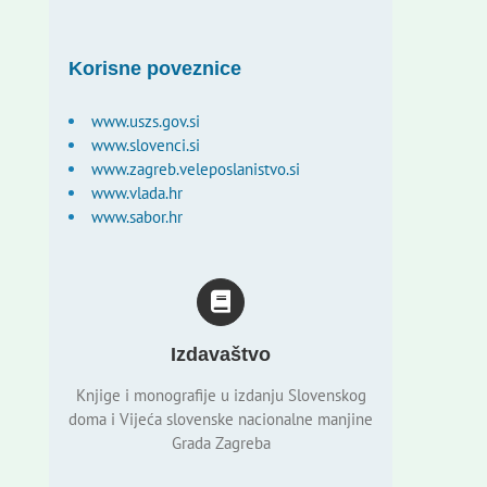
Korisne poveznice
www.uszs.gov.si
www.slovenci.si
www.zagreb.veleposlanistvo.si
www.vlada.hr
www.sabor.hr
Izdavaštvo
Knjige i monografije u izdanju Slovenskog
doma i Vijeća slovenske nacionalne manjine
Grada Zagreba