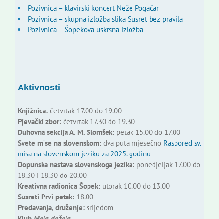
Pozivnica – klavirski koncert Neže Pogačar
Pozivnica – skupna izložba slika Susret bez pravila
Pozivnica – Šopekova uskrsna izložba
Aktivnosti
Knjižnica:
četvrtak 17.00 do 19.00
Pjevački zbor:
četvrtak 17.30 do 19.30
Duhovna sekcija A. M. Slomšek:
petak 15.00 do 17.00
Svete mise na slovenskom:
dva puta mjesečno
Raspored sv.
misa na slovenskom jeziku za 2025. godinu
Dopunska nastava slovenskoga jezika:
ponedjeljak 17.00 do
18.30 i 18.30 do 20.00
Kreativna radionica Šopek:
utorak 10.00 do 13.00
Susreti Prvi petak:
18.00
Predavanja, druženje:
srijedom
Klub
Moja dežela