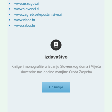
www.uszs.gov.si
www.slovenci.si
www.zagreb.veleposlanistvo.si
www.vlada.hr
www.sabor.hr
Izdavaštvo
Knjige i monografije u izdanju Slovenskog doma i Vijeća
slovenske nacionalne manjine Grada Zagreba
Opširnije