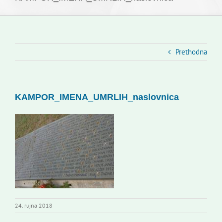
Slovenski dom Zagreb
Vijeće
Kontakti
Prethodna
Novi odmev – naše glasilo
Izdavaštvo
KAMPOR_IMENA_UMRLIH_naslovnica
Korisne informacije
24. rujna 2018