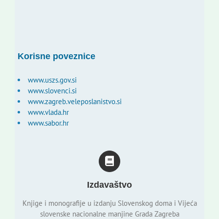
Korisne poveznice
www.uszs.gov.si
www.slovenci.si
www.zagreb.veleposlanistvo.si
www.vlada.hr
www.sabor.hr
Izdavaštvo
Knjige i monografije u izdanju Slovenskog doma i Vijeća
slovenske nacionalne manjine Grada Zagreba