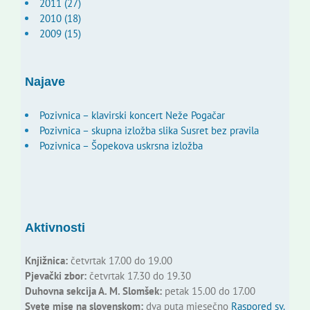
2011 (27)
2010 (18)
2009 (15)
Najave
Pozivnica – klavirski koncert Neže Pogačar
Pozivnica – skupna izložba slika Susret bez pravila
Pozivnica – Šopekova uskrsna izložba
Aktivnosti
Knjižnica:
četvrtak 17.00 do 19.00
Pjevački zbor:
četvrtak 17.30 do 19.30
Duhovna sekcija A. M. Slomšek:
petak 15.00 do 17.00
Svete mise na slovenskom:
dva puta mjesečno
Raspored sv.