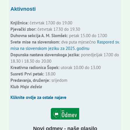
Aktivnosti
Knjižnica:
četvrtak 17.00 do 19.00
Pjevački zbor:
četvrtak 17.30 do 19.30
Duhovna sekcija A. M. Slomšek:
petak 15.00 do 17.00
Svete mise na slovenskom:
dva puta mjesečno
Raspored sv.
misa na slovenskom jeziku za 2025. godinu
Dopunska nastava slovenskoga jezika:
ponedjeljak 17.00 do
18.30 i 18.30 do 20.00
Kreativna radionica Šopek:
utorak 10.00 do 13.00
Susreti Prvi petak:
18.00
Predavanja, druženje:
srijedom
Klub
Moja dežela
Kliknite ovdje za ostale najave
Novi odmev - naše glasilo