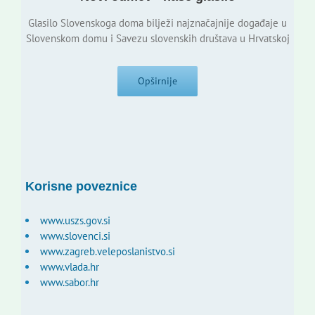
Glasilo Slovenskoga doma bilježi najznačajnije događaje u
Slovenskom domu i Savezu slovenskih društava u Hrvatskoj
Opširnije
Korisne poveznice
www.uszs.gov.si
www.slovenci.si
www.zagreb.veleposlanistvo.si
www.vlada.hr
www.sabor.hr