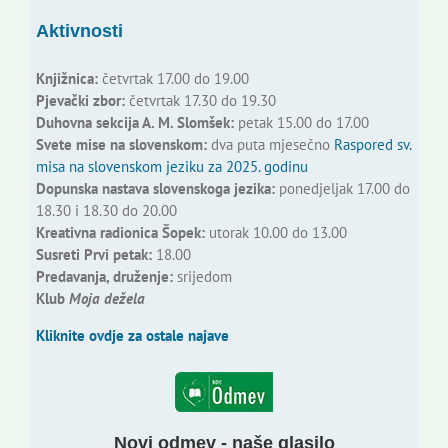
Aktivnosti
Knjižnica:
četvrtak 17.00 do 19.00
Pjevački zbor:
četvrtak 17.30 do 19.30
Duhovna sekcija A. M. Slomšek:
petak 15.00 do 17.00
Svete mise na slovenskom:
dva puta mjesečno
Raspored sv.
misa na slovenskom jeziku za 2025. godinu
Dopunska nastava slovenskoga jezika:
ponedjeljak 17.00 do
18.30 i 18.30 do 20.00
Kreativna radionica Šopek:
utorak 10.00 do 13.00
Susreti Prvi petak:
18.00
Predavanja, druženje:
srijedom
Klub
Moja dežela
Kliknite ovdje za ostale najave
Novi odmev - naše glasilo