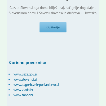
Glasilo Slovenskoga doma bilježi najznačajnije događaje u
Slovenskom domu i Savezu slovenskih društava u Hrvatskoj
Opširnije
Korisne poveznice
www.uszs.gov.si
www.slovenci.si
www.zagreb.veleposlanistvo.si
www.vlada.hr
www.sabor.hr