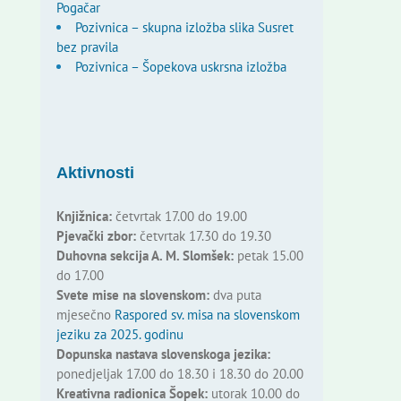
Pogačar
Pozivnica – skupna izložba slika Susret
bez pravila
Pozivnica – Šopekova uskrsna izložba
Aktivnosti
Knjižnica:
četvrtak 17.00 do 19.00
Pjevački zbor:
četvrtak 17.30 do 19.30
Duhovna sekcija A. M. Slomšek:
petak 15.00
do 17.00
Svete mise na slovenskom:
dva puta
mjesečno
Raspored sv. misa na slovenskom
jeziku za 2025. godinu
Dopunska nastava slovenskoga jezika:
ponedjeljak 17.00 do 18.30 i 18.30 do 20.00
Kreativna radionica Šopek:
utorak 10.00 do