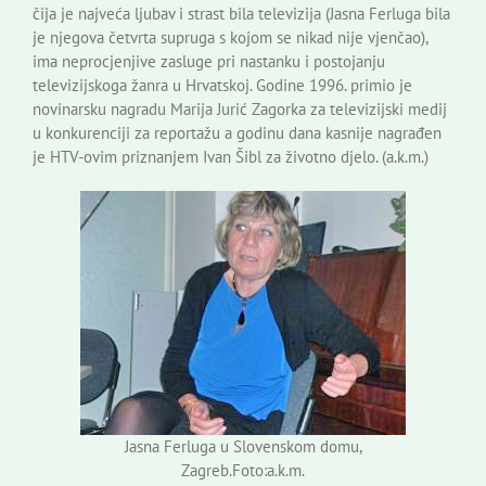
čija je najveća ljubav i strast bila televizija (Jasna Ferluga bila
je njegova četvrta supruga s kojom se nikad nije vjenčao),
ima neprocjenjive zasluge pri nastanku i postojanju
televizijskoga žanra u Hrvatskoj. Godine 1996. primio je
novinarsku nagradu Marija Jurić Zagorka za televizijski medij
u konkurenciji za reportažu a godinu dana kasnije nagrađen
je HTV-ovim priznanjem Ivan Šibl za životno djelo. (a.k.m.)
Jasna Ferluga u Slovenskom domu,
Zagreb.Foto:a.k.m.