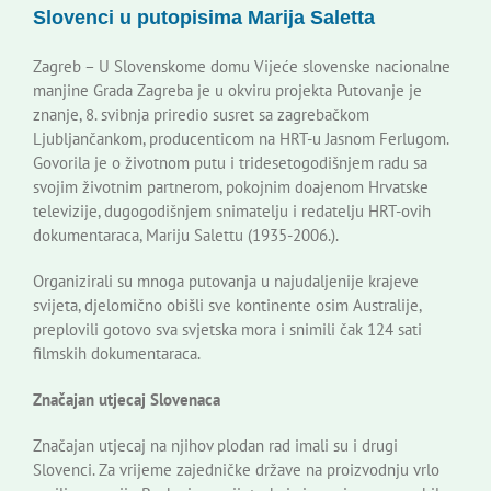
Slovenci u putopisima Marija Saletta
Korisne informacije
Zagreb – U Slovenskome domu Vijeće slovenske nacionalne
manjine Grada Zagreba je u okviru projekta Putovanje je
znanje, 8. svibnja priredio susret sa zagrebačkom
Ljubljančankom, producenticom na HRT-u Jasnom Ferlugom.
Govorila je o životnom putu i tridesetogodišnjem radu sa
svojim životnim partnerom, pokojnim doajenom Hrvatske
televizije, dugogodišnjem snimatelju i redatelju HRT-ovih
dokumentaraca, Mariju Salettu (1935-2006.).
Organizirali su mnoga putovanja u najudaljenije krajeve
svijeta, djelomično obišli sve kontinente osim Australije,
preplovili gotovo sva svjetska mora i snimili čak 124 sati
filmskih dokumentaraca.
Značajan utjecaj Slovenaca
Značajan utjecaj na njihov plodan rad imali su i drugi
Slovenci. Za vrijeme zajedničke države na proizvodnju vrlo