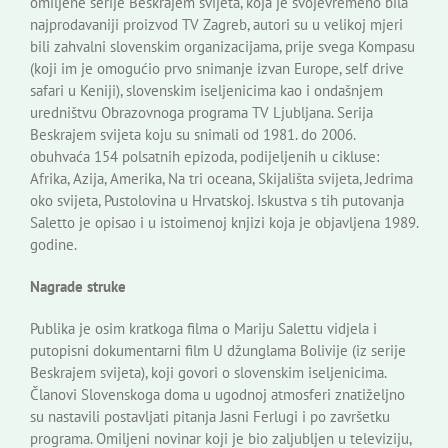
omiljene serije Beskrajem svijeta, koja je svojevremeno bila
najprodavaniji proizvod TV Zagreb, autori su u velikoj mjeri
bili zahvalni slovenskim organizacijama, prije svega Kompasu
(koji im je omogućio prvo snimanje izvan Europe, self drive
safari u Keniji), slovenskim iseljenicima kao i ondašnjem
uredništvu Obrazovnoga programa TV Ljubljana. Serija
Beskrajem svijeta koju su snimali od 1981. do 2006.
obuhvaća 154 polsatnih epizoda, podijeljenih u cikluse:
Afrika, Azija, Amerika, Na tri oceana, Skijališta svijeta, Jedrima
oko svijeta, Pustolovina u Hrvatskoj. Iskustva s tih putovanja
Saletto je opisao i u istoimenoj knjizi koja je objavljena 1989.
godine.
Nagrade struke
Publika je osim kratkoga filma o Mariju Salettu vidjela i
putopisni dokumentarni film U džunglama Bolivije (iz serije
Beskrajem svijeta), koji govori o slovenskim iseljenicima.
Članovi Slovenskoga doma u ugodnoj atmosferi znatiželjno
su nastavili postavljati pitanja Jasni Ferlugi i po završetku
programa. Omiljeni novinar koji je bio zaljubljen u televiziju,