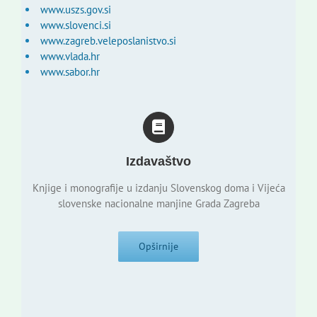
www.uszs.gov.si
www.slovenci.si
www.zagreb.veleposlanistvo.si
www.vlada.hr
www.sabor.hr
Izdavaštvo
Knjige i monografije u izdanju Slovenskog doma i Vijeća
slovenske nacionalne manjine Grada Zagreba
Opširnije