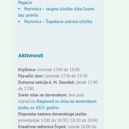
Pogačar
Pozivnica – skupna izložba slika Susret
bez pravila
Pozivnica – Šopekova uskrsna izložba
Aktivnosti
Knjižnica:
četvrtak 17.00 do 19.00
Pjevački zbor:
četvrtak 17.30 do 19.30
Duhovna sekcija A. M. Slomšek:
petak 15.00
do 17.00
Svete mise na slovenskom:
dva puta
mjesečno
Raspored sv. misa na slovenskom
jeziku za 2025. godinu
Dopunska nastava slovenskoga jezika:
ponedjeljak 17.00 do 18.30 i 18.30 do 20.00
Kreativna radionica Šopek:
utorak 10.00 do