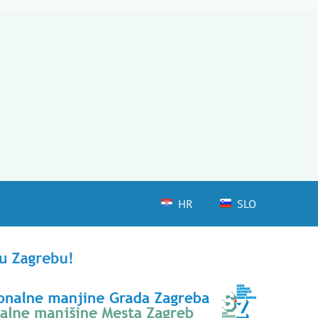
HR
SLO