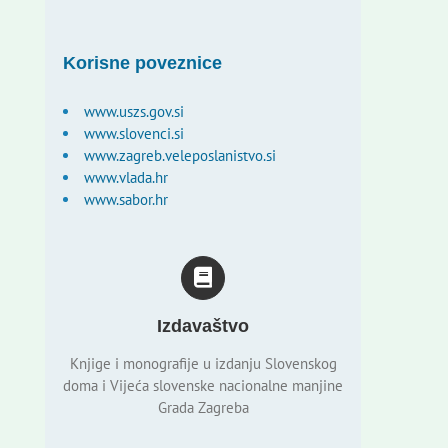
Korisne poveznice
www.uszs.gov.si
www.slovenci.si
www.zagreb.veleposlanistvo.si
www.vlada.hr
www.sabor.hr
Izdavaštvo
Knjige i monografije u izdanju Slovenskog
doma i Vijeća slovenske nacionalne manjine
Grada Zagreba