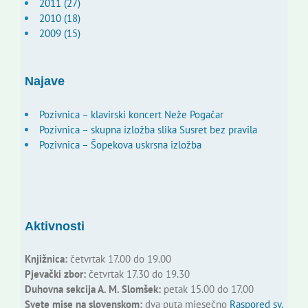
2011 (27)
2010 (18)
2009 (15)
Najave
Pozivnica – klavirski koncert Neže Pogačar
Pozivnica – skupna izložba slika Susret bez pravila
Pozivnica – Šopekova uskrsna izložba
Aktivnosti
Knjižnica:
četvrtak 17.00 do 19.00
Pjevački zbor:
četvrtak 17.30 do 19.30
Duhovna sekcija A. M. Slomšek:
petak 15.00 do 17.00
Svete mise na slovenskom:
dva puta mjesečno
Raspored sv.