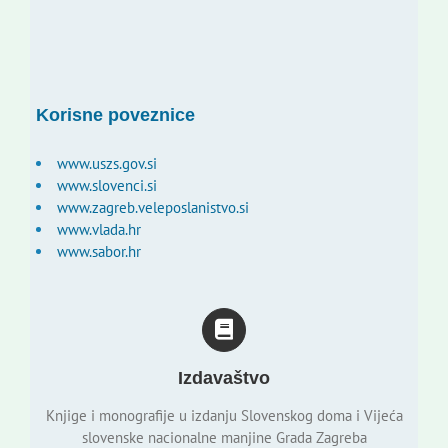
Korisne poveznice
www.uszs.gov.si
www.slovenci.si
www.zagreb.veleposlanistvo.si
www.vlada.hr
www.sabor.hr
Izdavaštvo
Knjige i monografije u izdanju Slovenskog doma i Vijeća
slovenske nacionalne manjine Grada Zagreba