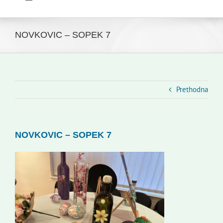
Toggle
Navigation
Početna
Novosti
NOVKOVIC – SOPEK 7
Slovenski dom Zagreb
Vijeće
Kontakti
Prethodna
Novi odmev – naše glasilo
Izdavaštvo
NOVKOVIC – SOPEK 7
Korisne informacije