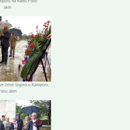
mporu na Rabu. Foto:
akm
sve žrtve logora u Kamporu.
Foto: akm