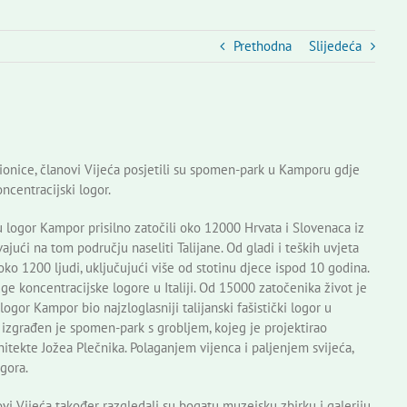
Prethodna
Slijedeća
ionice, članovi Vijeća posjetili su spomen-park u Kamporu gdje
ncentracijski logor.
. u logor Kampor prisilno zatočili oko 12000 Hrvata i Slovenaca iz
ajući na tom području naseliti Talijane. Od gladi i teških uvjeta
ko 1200 ljudi, uključujući više od stotinu djece ispod 10 godina.
ge koncentracijske logore u Italiji. Od 15000 zatočenika život je
gor Kampor bio najzloglasniji talijanski fašistički logor u
izgrađen je spomen-park s grobljem, kojeg je projektirao
itekte Jožea Plečnika. Polaganjem vijenca i paljenjem svijeća,
gora.
i Vijeća također razgledali su bogatu muzejsku zbirku i galeriju