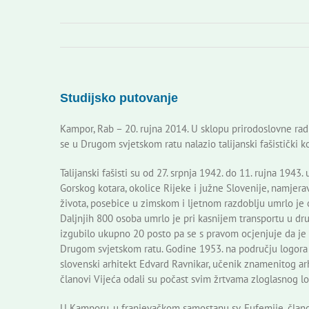
Studijsko putovanje
Kampor, Rab – 20. rujna 2014. U sklopu prirodoslovne rad
se u Drugom svjetskom ratu nalazio talijanski fašistički ko
Talijanski fašisti su od 27. srpnja 1942. do 11. rujna 1943
Gorskog kotara, okolice Rijeke i južne Slovenije, namjerav
života, posebice u zimskom i ljetnom razdoblju umrlo je o
Daljnjih 800 osoba umrlo je pri kasnijem transportu u dru
izgubilo ukupno 20 posto pa se s pravom ocjenjuje da je lo
Drugom svjetskom ratu. Godine 1953. na području logora 
slovenski arhitekt Edvard Ravnikar, učenik znamenitog arh
članovi Vijeća odali su počast svim žrtvama zloglasnog lo
U Kamporu, u franjevačkom samostanu sv. Eufemije, članov