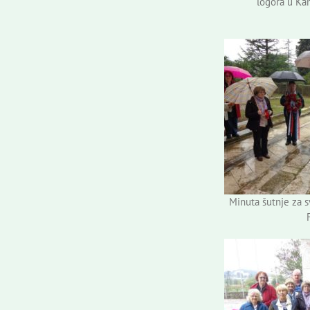
logora u Ka
Minuta šutnje za 