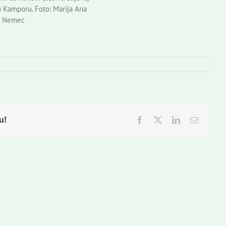
 Kamporu. Foto: Marija Ana
Nemec
u!
Facebook
Twitter
LinkedIn
Email: