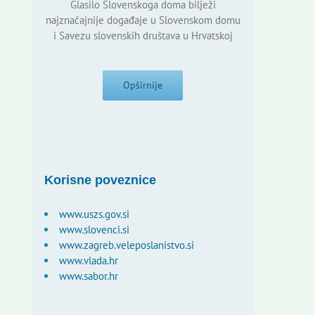
Glasilo Slovenskoga doma bilježi
najznačajnije događaje u Slovenskom domu
i Savezu slovenskih društava u Hrvatskoj
Opširnije
Korisne poveznice
www.uszs.gov.si
www.slovenci.si
www.zagreb.veleposlanistvo.si
www.vlada.hr
www.sabor.hr