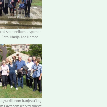
pred spomenikom u spomen
. Foto: Marija Ana Nemec
a gvardijanom franjevačkog
m Gavranom (četvrti slijeva)