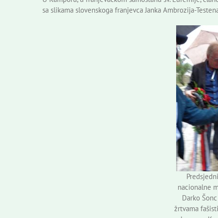
sa slikama slovenskoga franjevca Janka Ambrozija-Testena
Predsjedn
nacionalne m
Darko Šonc 
žrtvama fašis