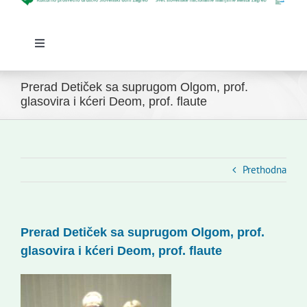
Toggle
Navigation
Početna
Prerad Detiček sa suprugom Olgom, prof.
Novosti
glasovira i kćeri Deom, prof. flaute
Slovenski dom Zagreb
Vijeće
Kontakti
Prethodna
Novi odmev – naše glasilo
Izdavaštvo
Prerad Detiček sa suprugom Olgom, prof.
Korisne informacije
glasovira i kćeri Deom, prof. flaute