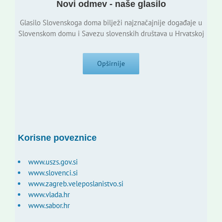
Novi odmev - naše glasilo
Glasilo Slovenskoga doma bilježi najznačajnije događaje u
Slovenskom domu i Savezu slovenskih društava u Hrvatskoj
Opširnije
Korisne poveznice
www.uszs.gov.si
www.slovenci.si
www.zagreb.veleposlanistvo.si
www.vlada.hr
www.sabor.hr