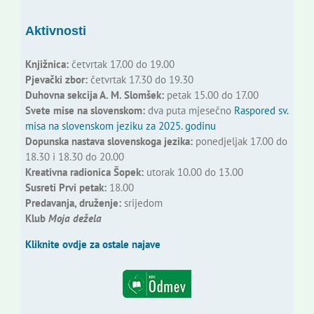
Aktivnosti
Knjižnica:
četvrtak 17.00 do 19.00
Pjevački zbor:
četvrtak 17.30 do 19.30
Duhovna sekcija A. M. Slomšek:
petak 15.00 do 17.00
Svete mise na slovenskom:
dva puta mjesečno
Raspored sv.
misa na slovenskom jeziku za 2025. godinu
Dopunska nastava slovenskoga jezika:
ponedjeljak 17.00 do
18.30 i 18.30 do 20.00
Kreativna radionica Šopek:
utorak 10.00 do 13.00
Susreti Prvi petak:
18.00
Predavanja, druženje:
srijedom
Klub
Moja dežela
Kliknite ovdje za ostale najave