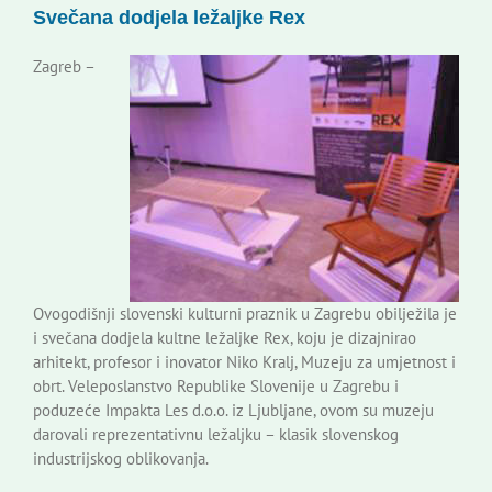
Svečana dodjela ležaljke Rex
Korisne informacije
Zagreb –
Ovogodišnji slovenski kulturni praznik u Zagrebu obilježila je
i svečana dodjela kultne ležaljke Rex, koju je dizajnirao
arhitekt, profesor i inovator Niko Kralj, Muzeju za umjetnost i
obrt. Veleposlanstvo Republike Slovenije u Zagrebu i
poduzeće Impakta Les d.o.o. iz Ljubljane, ovom su muzeju
darovali reprezentativnu ležaljku – klasik slovenskog
industrijskog oblikovanja.