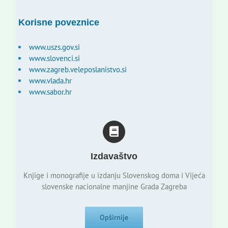
Korisne poveznice
www.uszs.gov.si
www.slovenci.si
www.zagreb.veleposlanistvo.si
www.vlada.hr
www.sabor.hr
Izdavaštvo
Knjige i monografije u izdanju Slovenskog doma i Vijeća
slovenske nacionalne manjine Grada Zagreba
Opširnije