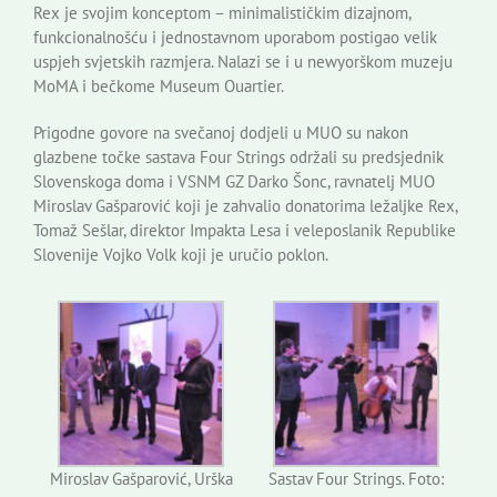
Rex je svojim konceptom – minimalističkim dizajnom,
funkcionalnošću i jednostavnom uporabom postigao velik
uspjeh svjetskih razmjera. Nalazi se i u newyorškom muzeju
MoMA i bečkome Museum Ouartier.
Prigodne govore na svečanoj dodjeli u MUO su nakon
glazbene točke sastava Four Strings održali su predsjednik
Slovenskoga doma i VSNM GZ Darko Šonc, ravnatelj MUO
Miroslav Gašparović koji je zahvalio donatorima ležaljke Rex,
Tomaž Sešlar, direktor Impakta Lesa i veleposlanik Republike
Slovenije Vojko Volk koji je uručio poklon.
Miroslav Gašparović, Urška
Sastav Four Strings. Foto: