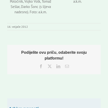
Potočnik, Vojko Volk, Tomaž
a.k.m.
Sešlar, Darko Šonc (s lijeva
nadesno). Foto: a.k.m.
16. veljače 2012
Podijelite ovu priču, odaberite svoju
platformu!
Facebook
Twitter
LinkedIn
Email: