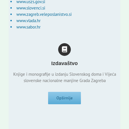
www.uszs.gov.si
www.slovenci.si
www.zagreb.veleposlanistvo.si
www.vlada.hr
www.sabor.hr
Izdavaštvo
Knjige i monografije u izdanju Slovenskog doma i Vijeća
slovenske nacionalne manjine Grada Zagreba
Opširnije