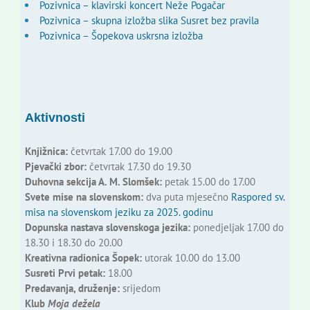
Pozivnica – klavirski koncert Neže Pogačar
Pozivnica – skupna izložba slika Susret bez pravila
Pozivnica – Šopekova uskrsna izložba
Aktivnosti
Knjižnica:
četvrtak 17.00 do 19.00
Pjevački zbor:
četvrtak 17.30 do 19.30
Duhovna sekcija A. M. Slomšek:
petak 15.00 do 17.00
Svete mise na slovenskom:
dva puta mjesečno
Raspored sv.
misa na slovenskom jeziku za 2025. godinu
Dopunska nastava slovenskoga jezika:
ponedjeljak 17.00 do
18.30 i 18.30 do 20.00
Kreativna radionica Šopek:
utorak 10.00 do 13.00
Susreti Prvi petak:
18.00
Predavanja, druženje:
srijedom
Klub
Moja dežela