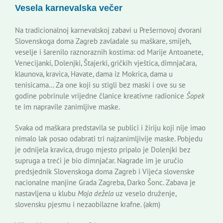
Vesela karnevalska večer
Korisne informacije
Na tradicionalnoj karnevalskoj zabavi u Prešernovoj dvorani
Slovenskoga doma Zagreb zavladale su maškare, smijeh,
veselje i šarenilo raznoraznih kostima: od Marije Antoanete,
Venecijanki, Dolenjki, Štajerki, gričkih vještica, dimnjačara,
klaunova, kravica, Havate, dama iz Mokrica, dama u
tenisicama… Za one koji su stigli bez maski i ove su se
godine pobrinule vrijedne članice kreativne radionice
Šopek
te im napravile zanimljive maske.
Svaka od maškara predstavila se publici i žiriju koji nije imao
nimalo lak posao odabrati tri najzanimljivije maske. Pobjedu
je odnijela kravica, drugo mjesto pripalo je Dolenjki bez
supruga a treći je bio dimnjačar. Nagrade im je uručio
predsjednik Slovenskoga doma Zagreb i Vijeća slovenske
nacionalne manjine Grada Zagreba, Darko Šonc. Zabava je
nastavljena u klubu
Moja dežela
uz veselo druženje,
slovensku pjesmu i nezaobilazne krafne. (akm)