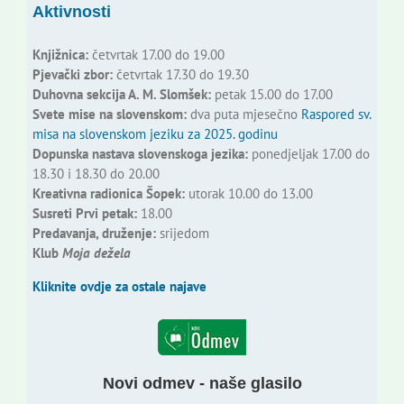
Aktivnosti
Knjižnica:
četvrtak 17.00 do 19.00
Pjevački zbor:
četvrtak 17.30 do 19.30
Duhovna sekcija A. M. Slomšek:
petak 15.00 do 17.00
Svete mise na slovenskom:
dva puta mjesečno
Raspored sv.
misa na slovenskom jeziku za 2025. godinu
Dopunska nastava slovenskoga jezika:
ponedjeljak 17.00 do
18.30 i 18.30 do 20.00
Kreativna radionica Šopek:
utorak 10.00 do 13.00
Susreti Prvi petak:
18.00
Predavanja, druženje:
srijedom
Klub
Moja dežela
Kliknite ovdje za ostale najave
Novi odmev - naše glasilo