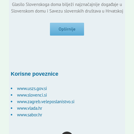
Glasilo Slovenskoga doma bilježi najznačajnije događaje u
Slovenskom domu i Savezu slovenskih društava u Hrvatskoj
Opširnije
Korisne poveznice
www.uszs.gov.si
www.slovenci.si
www.zagreb.veleposlanistvo.si
www.vlada.hr
www.sabor.hr