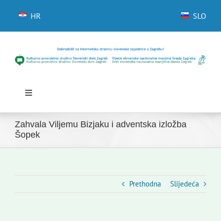
Skip
to
HR
SLO
content
Toggle
Navigation
Početna
Zahvala Viljemu Bizjaku i adventska izložba
Novosti
Šopek
Slovenski dom Zagreb
Vijeće
Kontakti
Prethodna
Slijedeća
Novi odmev – naše glasilo
Izdavaštvo