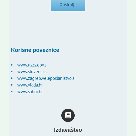
Opširnije
Korisne poveznice
www.uszs.gov.si
www.slovenci.si
www.zagreb.veleposlanistvo.si
www.vlada.hr
www.sabor.hr
Izdavaštvo