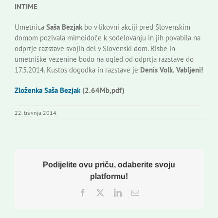
INTIME
Umetnica
Saša Bezjak
bo v likovni akciji pred Slovenskim
domom pozivala mimoidoče k sodelovanju in jih povabila na
odprtje razstave svojih del v Slovenski dom. Risbe in
umetniške vezenine bodo na ogled od odprtja razstave do
17.5.2014. Kustos dogodka in razstave je
Denis Volk. Vabljeni!
Zloženka Saša Bezjak
(2.64Mb,pdf)
22. travnja 2014
Podijelite ovu priču, odaberite svoju
platformu!
Facebook
Twitter
LinkedIn
Email: