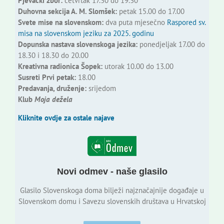
Pjevački zbor:
četvrtak 17.30 do 19.30
Duhovna sekcija A. M. Slomšek:
petak 15.00 do 17.00
Svete mise na slovenskom:
dva puta mjesečno
Raspored sv.
misa na slovenskom jeziku za 2025. godinu
Dopunska nastava slovenskoga jezika:
ponedjeljak 17.00 do
18.30 i 18.30 do 20.00
Kreativna radionica Šopek:
utorak 10.00 do 13.00
Susreti Prvi petak:
18.00
Predavanja, druženje:
srijedom
Klub
Moja dežela
Kliknite ovdje za ostale najave
Novi odmev - naše glasilo
Glasilo Slovenskoga doma bilježi najznačajnije događaje u
Slovenskom domu i Savezu slovenskih društava u Hrvatskoj