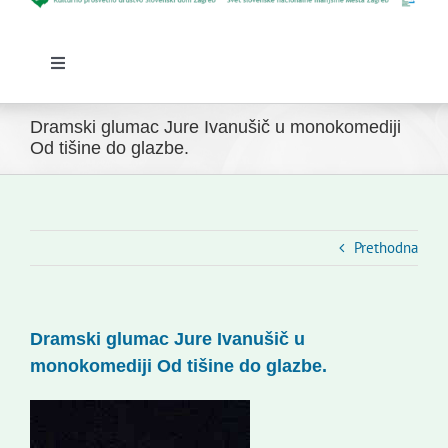
Toggle
Navigation
Početna
Dramski glumac Jure Ivanušič u monokomediji
Novosti
Od tišine do glazbe.
Slovenski dom Zagreb
Vijeće
Kontakti
Prethodna
Novi odmev – naše glasilo
Izdavaštvo
Dramski glumac Jure Ivanušič u
Korisne informacije
monokomediji Od tišine do glazbe.