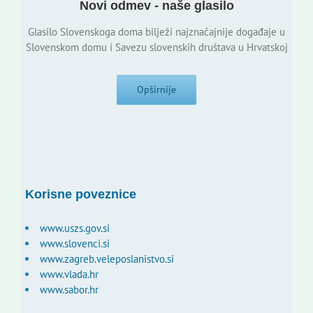
Novi odmev - naše glasilo
Glasilo Slovenskoga doma bilježi najznačajnije događaje u
Slovenskom domu i Savezu slovenskih društava u Hrvatskoj
Opširnije
Korisne poveznice
www.uszs.gov.si
www.slovenci.si
www.zagreb.veleposlanistvo.si
www.vlada.hr
www.sabor.hr