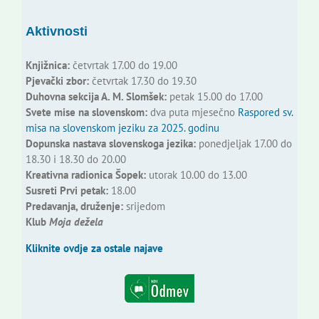
Aktivnosti
Knjižnica:
četvrtak 17.00 do 19.00
Pjevački zbor:
četvrtak 17.30 do 19.30
Duhovna sekcija A. M. Slomšek:
petak 15.00 do 17.00
Svete mise na slovenskom:
dva puta mjesečno
Raspored sv.
misa na slovenskom jeziku za 2025. godinu
Dopunska nastava slovenskoga jezika:
ponedjeljak 17.00 do
18.30 i 18.30 do 20.00
Kreativna radionica Šopek:
utorak 10.00 do 13.00
Susreti Prvi petak:
18.00
Predavanja, druženje:
srijedom
Klub
Moja dežela
Kliknite ovdje za ostale najave